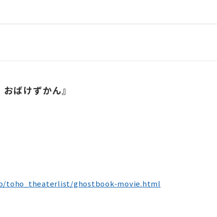
 おばけずかん』
.jp/toho_theaterlist/ghostbook-movie.html