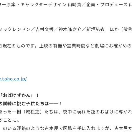
リー原案・キャラクターデザイン 山崎貴／企画・プロデュース 
マックレンドン／吉村文香／神木隆之介／新垣結衣 ほか（敬
28日現在のものです。上映の有無や営業時間など劇場にお確かめ
.toho.co.jp/
「おばけずかん」！
の試練に挑む子供たちは──！
あった一樹（城桧吏）たちは、夜中に現れた謎のおばけに導か
すことに。
）のいる迷路のような古本屋で図鑑を手に入れますが、古本屋