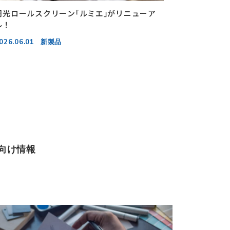
調光ロールスクリーン｢ルミエ｣がリニューア
｢カーテン
ル！
2026.06.01
026.06.01
新製品
向け情報