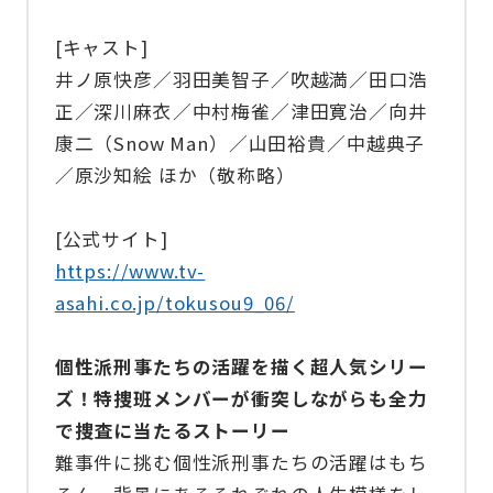
[キャスト]
井ノ原快彦／羽田美智子／吹越満／田口浩
正／深川麻衣／中村梅雀／津田寛治／向井
康二（Snow Man）／山田裕貴／中越典子
／原沙知絵 ほか（敬称略）
[公式サイト]
https://www.tv-
asahi.co.jp/tokusou9_06/
個性派刑事たちの活躍を描く超人気シリー
ズ！特捜班メンバーが衝突しながらも全力
で捜査に当たるストーリー
難事件に挑む個性派刑事たちの活躍はもち