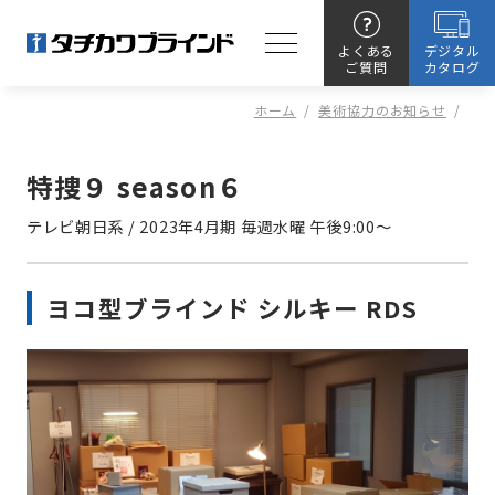
よくある
デジタル
ご質問
カタログ
ホーム
/
美術協力のお知らせ
/
特捜９ season６
テレビ朝日系
/
2023年4月期 毎週水曜 午後9:00～
ヨコ型ブラインド シルキー RDS