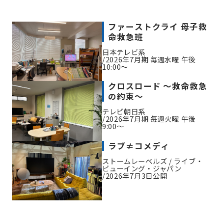
ファーストクライ 母子救
命救急班
日本テレビ系
2026年7月期 毎週水曜 午後
10:00～
クロスロード ～救命救急
の約束～
テレビ朝日系
2026年7月期 毎週火曜 午後
9:00～
ラブ≠コメディ
ストームレーベルズ / ライブ・
ビューイング・ジャパン
2026年7月3日公開