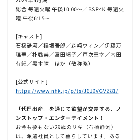
総合 毎週火曜 午後10:00～／BSP4K 毎週火
曜 午後6:15～
[キャスト]
石橋静河／稲垣吾郎／森崎ウィン／伊藤万
理華／朴璐美／富田靖子／戸次重幸／内田
有紀／黒木瞳 ほか（敬称略）
[公式サイト]
https://www.nhk.jp/p/ts/J6J9VGVZ81/
「代理出産」を通じて欲望が交差する、ノ
ンストップ・エンターテイメント！
お金も夢もない29歳のリキ（石橋静河）
は、派遣社員として暮らしています。ある