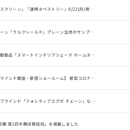
スクリーン」「透明タペストリー」6/22(月)発売
感染防止対策に
ーン「ラルクシールド」プレーン生地のサンプル
)新登場
動製品「スマートインテリアシェード ホームタコ
ルクシールド」「フィーユ」「ペルレ」が新登場
ラインド銀座・新宿ショールーム】 新型コロナウ
防に伴う事前予約制のお知らせ
ブラインド「フォレティアエグゼ チェーン」など
ン色がリニューアルし 6/1(月)発売
12月期 第1四半期決算短信」を掲載しました