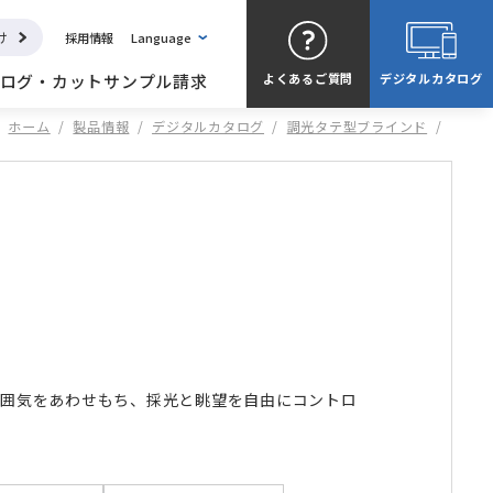
け
採用情報
Language
ログ・カットサンプル請求
よくある
ご質問
デジタル
カタログ
ホーム
/
製品情報
/
デジタルカタログ
/
調光タテ型ブラインド
/
雰囲気をあわせもち、採光と眺望を自由にコントロ