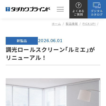
よくある
デジタル
ご質問
カタログ
ホーム
/
製品情報
/
PICK UP!
/
2026.06.01
新製品
調光ロールスクリーン｢ルミエ｣が
リニューアル！