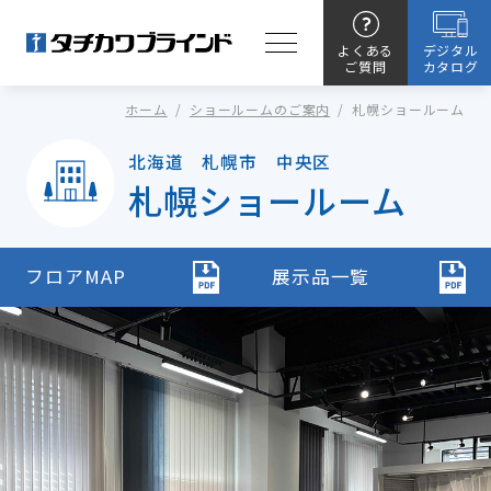
よくある
デジタル
ご質問
カタログ
ホーム
/
ショールームのご案内
/
札幌ショールーム
北海道 札幌市 中央区
札幌ショールーム
フロアMAP
展示品一覧