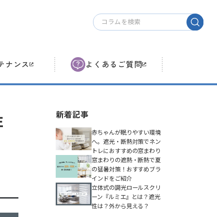
テ
ナンス
よくある
ご質問
性
新着記事
赤ちゃんが眠りやすい環境
へ。遮光・断熱対策でネン
トレにおすすめの窓まわり
窓まわりの遮熱・断熱で夏
の猛暑対策！おすすめブラ
インドをご紹介
立体式の調光ロールスクリ
ーン『ルミエ』とは？遮光
性は？外から見える？