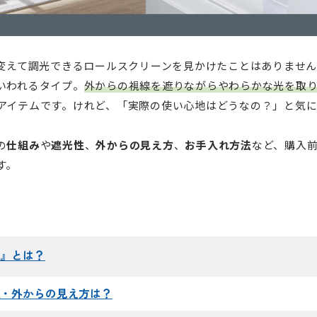
を変えて調光できるロールスクリーンを見かけたことはありませ
いわれるタイプ。
外からの視線を遮りながらやわらかな光を取
アイテムです。けれど、「実際の使い心地はどうなの？」と気
の
仕組み
や
遮光性
、
外からの見え方
、
お手入れ方法
など、購入
す。
エ』とは？
性・外からの見え方は？