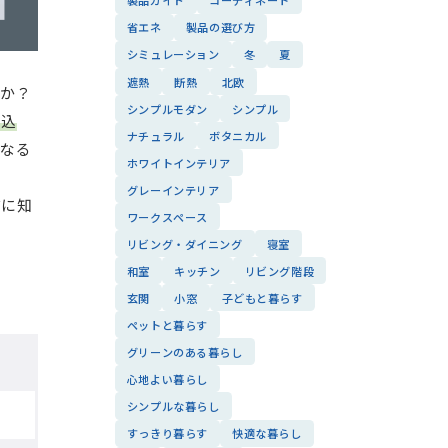
製品ガイド
コーディネート
省エネ
製品の選び方
シミュレーション
冬
夏
遮熱
断熱
北欧
んか？
シンプルモダン
シンプル
り込
ナチュラル
ボタニカル
になる
ホワイトインテリア
グレーインテリア
前に知
ワークスペース
リビング・ダイニング
寝室
和室
キッチン
リビング階段
玄関
小窓
子どもと暮らす
ペットと暮らす
グリーンのある暮らし
心地よい暮らし
シンプルな暮らし
すっきり暮らす
快適な暮らし