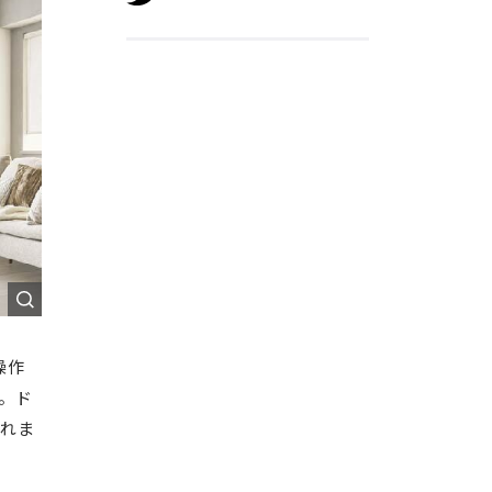
操作
。ド
られま