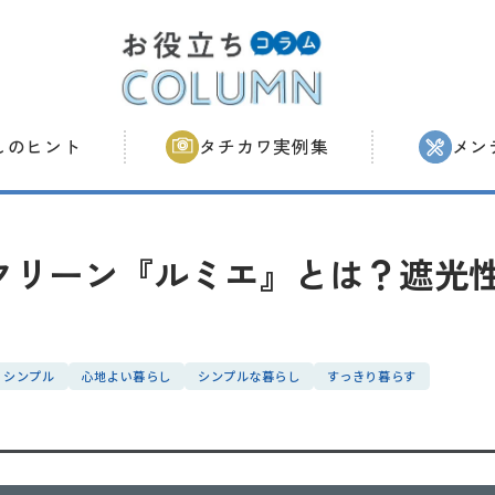
しの
ヒント
タチカワ
実例集
メン
クリーン『ルミエ』とは？遮光
シンプル
心地よい暮らし
シンプルな暮らし
すっきり暮らす